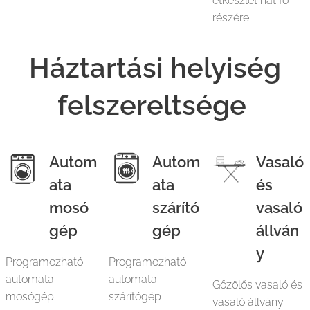
étkészlet hat fő
részére
Háztartási helyiség
felszereltsége
Autom
Autom
Vasaló
ata
ata
és
mosó
szárító
vasaló
gép
gép
állván
y
Programozható
Programozható
automata
automata
Gőzölős vasaló és
mosógép
szárítógép
vasaló állvány