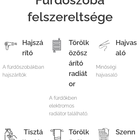
felszereltsége
Hajszá
Törölk
Hajvas
rító
özősz
aló
árító
A fürdőszobákban
Minőségi
radiát
hajszárítók
hajvasaló
or
A fürdőkben
elektromos
radiátor található.
Tisztá
Törölk
Szenn