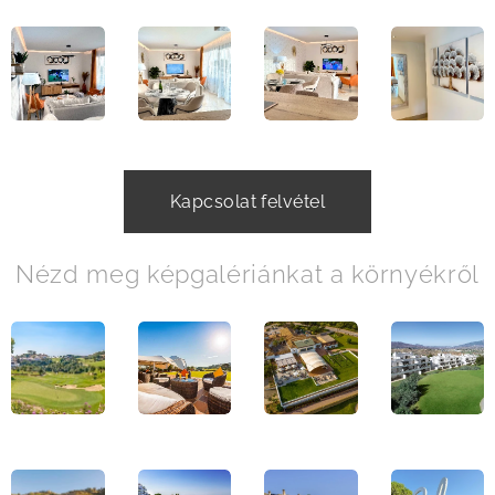
Kapcsolat felvétel
Nézd meg képgalériánkat a környékről