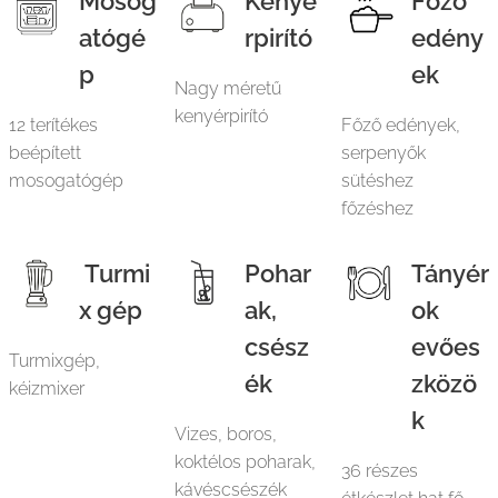
Mosog
Kenyé
Főző
atógé
rpirító
edény
p
ek
Nagy méretű
kenyérpirító
12 terítékes
Főző edények,
beépített
serpenyők
mosogatógép
sütéshez
főzéshez
Turmi
Pohar
Tányér
x gép
ak,
ok
csész
evőes
Turmixgép,
ék
zközö
kéizmixer
k
Vizes, boros,
koktélos poharak,
36 részes
kávéscsészék