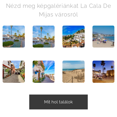
Nézd meg képgalériánkat La Cala De
Mijas városról
Mit hol találok