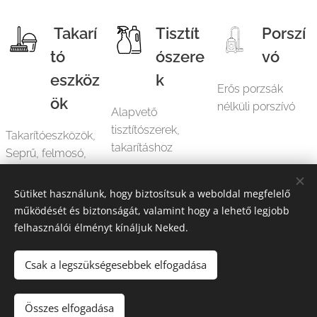
Takarí
Tisztít
Porszí
tó
ószere
vó
eszköz
k
Erős porzsák
ök
nélküli porszívó
Alapvető
tisztítószerek,
Takarítóeszközök,
takarításhoz
Seprű, felmosó,
vödör, stb
Sütiket használunk, hogy biztosítsuk a weboldal megfelelő
működését és biztonságát, valamint hogy a lehető legjobb
felhasználói élményt kínáljuk Neked.
© 2024 Minden jog fenntartva
Csak a legszükségesebbek elfogadása
Solana Golf Apartment
Sütik
Nyelvek
Összes elfogadása