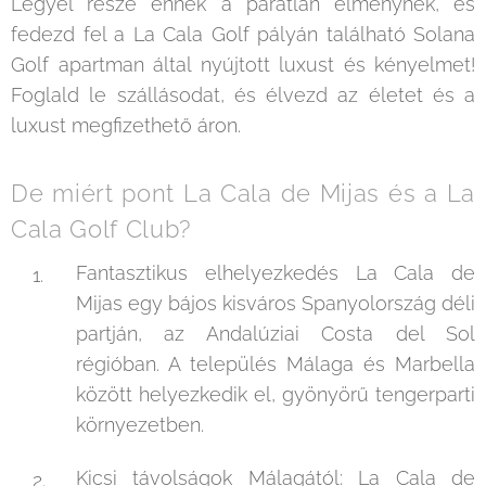
Legyél része ennek a páratlan élménynek, és
fedezd fel a La Cala Golf pályán található Solana
Golf apartman által nyújtott luxust és kényelmet!
Foglald le szállásodat, és élvezd az életet és a
luxust megfizethető áron.
De miért pont La Cala de Mijas és a La
Cala Golf Club?
Fantasztikus elhelyezkedés La Cala de
Mijas egy bájos kisváros Spanyolország déli
partján, az Andalúziai Costa del Sol
régióban. A település Málaga és Marbella
között helyezkedik el, gyönyörű tengerparti
környezetben.
Kicsi távolságok Málagától: La Cala de