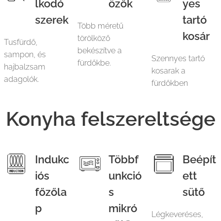
lkodó
özők
yes
szerek
tartó
Több méretű
kosár
törölköző
Tusfürdő,
bekészítve a
sampon, és
Szennyes tartó
fürdőkbe.
hajbalzsam
kosarak a
adagolók.
fürdőkben
Konyha felszereltsége
Indukc
Többf
Beépít
iós
unkció
ett
főzőla
s
sütő
p
mikró
Légkeveréses,