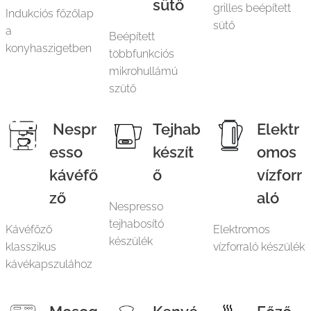
sütő
grilles beépített
Indukciós főzőlap
sütő
a
Beépített
konyhaszigetben
többfunkciós
mikrohullámú
szütő
Nespr
Tejhab
Elektr
esso
készít
omos
kávéfő
ő
vízforr
ző
aló
Nespresso
tejhabosító
Kávéfőző
Elektromos
készülék
klasszikus
vízforraló készülék
kávékapszulához