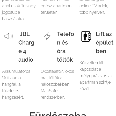
ahol csak Te vagy
egész apartman
online TV adók,
jogosult a
területén
több nyelven.
használatra.
JBL
Telefo
Lift az
Charg
n és
épület
e 4
óra
ben
audio
töltők
Közvetlen lift
kapcsolat a
Akkumulátoros
Okostelefon, okos
mélygarázs as az
Wifi audio
óra, töltők a
apartman szintje
hangfal, a
hálószobákban.
között
tökéletes
MacSafe
hangzásért.
rendszerben.
Fürdőszoba