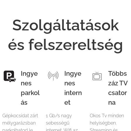
Szolgáltatások
és f
elszereltség
Ingye
Ingye
Többs
nes
nes
záz TV
parkol
intern
csator
ás
et
na
Gépkocsidat zárt
1 Gb/s nagy
Okos Tv minden
mélygarázsban
sebességű
helyiségben.
parkolhatod le,
internet. Wifi az
Streaming és