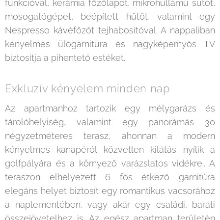
funkcióval, kerámia főzőlapot, mikrohullámú sütőt,
mosogatógépet, beépített hűtőt, valamint egy
Nespresso kávéfőzőt tejhabosítóval. A nappaliban
kényelmes ülőgarnitúra és nagyképernyős TV
biztosítja a pihentető estéket.
Exkluzív kényelem minden nap
Az apartmanhoz tartozik egy mélygarázs és
tárolóhelyiség, valamint egy panorámás 30
négyzetméteres terasz, ahonnan a modern
kényelmes kanapéról közvetlen kilátás nyílik a
golfpályára és a környező varázslatos vidékre.. A
teraszon elhelyezett 6 fős étkező garnitúra
elegáns helyet biztosít egy romantikus vacsorához
a naplementében, vagy akár egy családi, baráti
összejövetelhez is. Az egész apartman területén